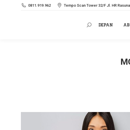
0811.919.962
Tempo Scan Tower 32/F Jl. HR Rasuna 
DEPAN
AB
Search:
DEPAN
AB
Search:
M