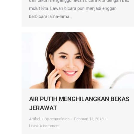
dan takut menganggu lawan bicara kita dengan bau
mulut kita. Lawan bicara pun menjadi enggan
berbicara lama-lama…
AIR PUTIH MENGHILANGKAN BEKAS
JERAWAT
Artikel
By
semurilnico
Februari 13, 2018
Leave a comment