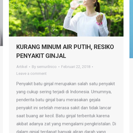
KURANG MINUM AIR PUTIH, RESIKO
PENYAKIT GINJAL
Artikel
By
semurilnico
Februari 22, 2018
Leave a comment
Penyakit batu ginjal merupakan salah satu penyakit
yang cukup sering terjadi di Indonesia. Umumnya,
penderita batu ginjal baru merasakan gejala
penyakit ini setelah merasa sakit dan tidak lancar
saat buang air kecil. Batu ginjal terbentuk karena
akibat adanya zat yang mengalami pengkristalan. Di
dalam ginjal terdapat banyak aliran darah yang