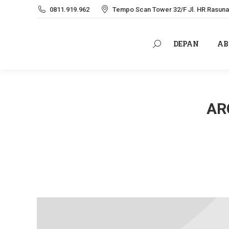
0811.919.962
Tempo Scan Tower 32/F Jl. HR Rasuna 
DEPAN
AB
Search:
DEPAN
AB
Search:
AR