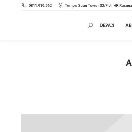
0811.919.962
Tempo Scan Tower 32/F Jl. HR Rasuna 
DEPAN
AB
Search:
DEPAN
AB
Search:
A