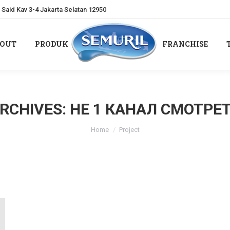
Said Kav 3-4 Jakarta Selatan 12950
OUT
PRODUK
FRANCHISE
OUT
PRODUK
FRANCHISE
RCHIVES:
НЕ 1 КАНАЛ СМОТРЕ
You are here:
Home
Project