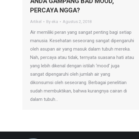
ANDA GAMPANG BAD MOOD,
PERCAYA NGGA?
Artikel
By
eka
Agustus 2, 2018
Air memiliki peran yang sangat penting bagi setiap
manusia. Kesehatan seseorang sangat dipengaruhi
oleh asupan air yang masuk dalam tubuh mereka.
Nah, percaya atau tidak, ternyata suasana hati atau
yang lebih dikenal dengan istilah ‘mood’ juga
sangat dipengaruhi oleh jumlah air yang
dikonsumsi oleh seseorang. Berbagai penelitian
sudah membuktikan, bahwa kurangnya cairan di
dalam tubuh…