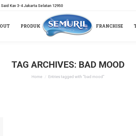
Said Kav 3-4 Jakarta Selatan 12950
OUT
PRODUK
FRANCHISE
OUT
PRODUK
FRANCHISE
TAG ARCHIVES:
BAD MOOD
You are here:
Home
Entries tagged with "bad mood"