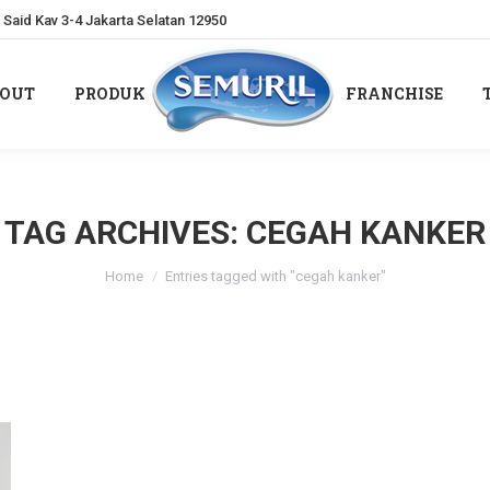
Said Kav 3-4 Jakarta Selatan 12950
OUT
PRODUK
FRANCHISE
OUT
PRODUK
FRANCHISE
TAG ARCHIVES:
CEGAH KANKER
You are here:
Home
Entries tagged with "cegah kanker"