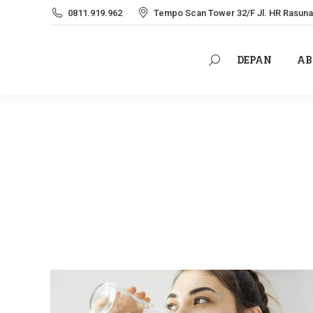
0811.919.962
Tempo Scan Tower 32/F Jl. HR Rasuna 
DEPAN
AB
Search:
DEPAN
AB
Search: