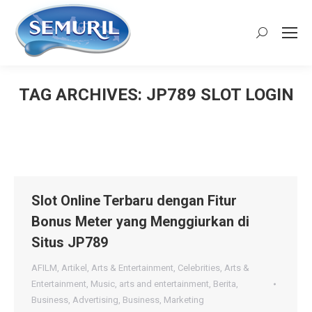
Search:
TAG ARCHIVES:
JP789 SLOT LOGIN
You are here:
Slot Online Terbaru dengan Fitur
Bonus Meter yang Menggiurkan di
Situs JP789
AFILM
,
Artikel
,
Arts & Entertainment, Celebrities
,
Arts &
Entertainment, Music
,
arts and entertainment
,
Berita
,
Business, Advertising
,
Business, Marketing