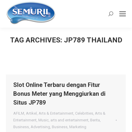
Search:
TAG ARCHIVES:
JP789 THAILAND
You are here:
Slot Online Terbaru dengan Fitur
Bonus Meter yang Menggiurkan di
Situs JP789
AFILM
,
Artikel
,
Arts & Entertainment, Celebrities
,
Arts &
Entertainment, Music
,
arts and entertainment
,
Berita
,
Business, Advertising
,
Business, Marketing