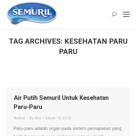
Search:
TAG ARCHIVES:
KESEHATAN PARU
PARU
You are here:
Air Putih Semuril Untuk Kesehatan
Paru-Paru
Artikel
By
eka
Maret 13, 2018
Paru-paru adalah organ pada sistem pernapasan yang