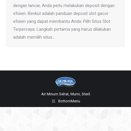
dengan lancar, Anda perlu melakukan deposit dengan
efisien. Berikut adalah panduan deposit slot gacor
efisien yang dapat membantu Anda: Pilih Situs Slot
Terpercaya: Langkah pertama yang harus dilakukan
adalah memilih situs…
Air Minum Sehat, Murni, Steril
BottomMenu