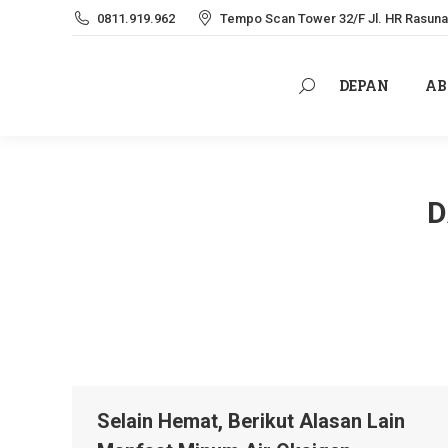
0811.919.962
Tempo Scan Tower 32/F Jl. HR Rasuna 
DEPAN
AB
Search:
DEPAN
AB
Search:
D
Selain Hemat, Berikut Alasan Lain