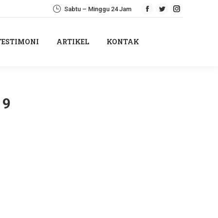
Sabtu – Minggu 24 Jam
Facebook
Twitter
Instagram
TESTIMONI
ARTIKEL
KONTAK
page
page
page
opens
opens
opens
TESTIMONI
ARTIKEL
KONTAK
in
in
in
new
new
new
window
window
window
19