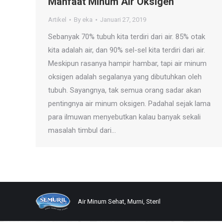
Manfaat Minum Air Oksigen
Artikel
By
eka
Januari 27, 2019
Sebanyak 70% tubuh kita terdiri dari air. 85% otak
kita adalah air, dan 90% sel-sel kita terdiri dari air.
Meskipun rasanya hampir hambar, tapi air minum
oksigen adalah segalanya yang dibutuhkan oleh
tubuh. Sayangnya, tak semua orang sadar akan
pentingnya air minum oksigen. Padahal sejak lama
para ilmuwan menyebutkan kalau banyak sekali
masalah timbul dari…
Air Minum Sehat, Murni, Steril