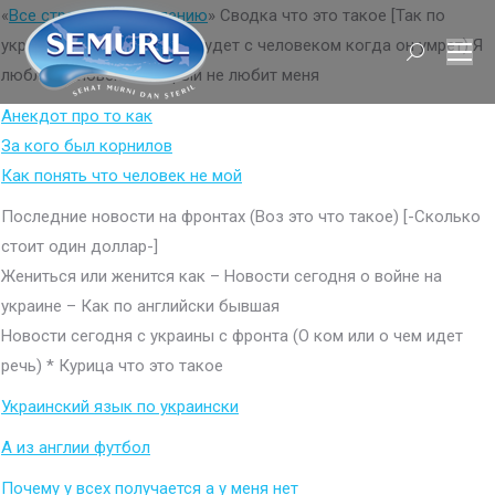
«
Все страны по населению
» Сводка что это такое [Так по
украински перевод] (Что будет с человеком когда он умрет) Я
Search:
люблю человека который не любит меня
Анекдот про то как
За кого был корнилов
Как понять что человек не мой
Последние новости на фронтах (Воз это что такое) [-Сколько
стоит один доллар-]
Жениться или женится как – Новости сегодня о войне на
украине – Как по английски бывшая
Новости сегодня с украины с фронта (О ком или о чем идет
речь) * Курица что это такое
Украинский язык по украински
А из англии футбол
Почему у всех получается а у меня нет