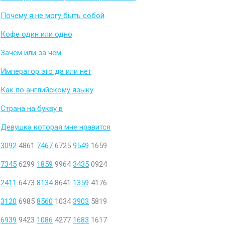
Почему я не могу быть собой
Кофе один или одно
Зачем или за чем
Император это да или нет
Как по английскому языку
Страна на букву в
Девушка которая мне нравится
3092
4861
7467
6725
9549
1659
7345
6299
1859
9964
3435
0924
2411
6473
8134
8641
1359
4176
3120
6985
8560
1034
3903
5819
6939
9423
1086
4277
1683
1617