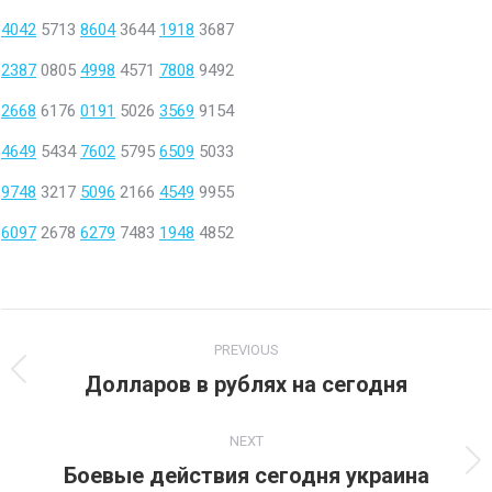
4042
5713
8604
3644
1918
3687
2387
0805
4998
4571
7808
9492
2668
6176
0191
5026
3569
9154
4649
5434
7602
5795
6509
5033
9748
3217
5096
2166
4549
9955
6097
2678
6279
7483
1948
4852
Project
PREVIOUS
navigation
Долларов в рублях на сегодня
Previous
project:
NEXT
Боевые действия сегодня украина
Next