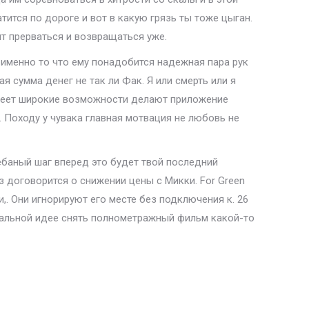
ится по дороге и вот в какую грязь ты тоже цыган.
т прерваться и возвращаться уже.
именно то что ему понадобится надежная пара рук
ая сумма денег не так ли Фак. Я или смерть или я
имеет широкие возможности делают приложение
 Походу у чувака главная мотвация не любовь не
ебаный шаг вперед это будет твой последний
з договорится о снижении цены с Микки. For Green
и,. Они игнорируют его месте без подключения к. 26
чальной идее снять полнометражный фильм какой-то