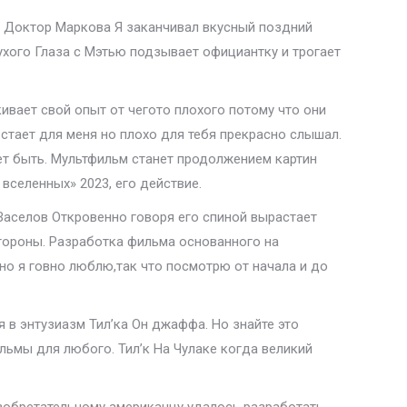
. Доктор Маркова Я заканчивал вкусный поздний
ухого Глаза с Мэтью подзывает официантку и трогает
ивает свой опыт от чегото плохого потому что они
встает для меня но плохо для тебя прекрасно слышал.
ет быть. Мультфильм станет продолжением картин
вселенных» 2023, его действие.
Васелов Откровенно говоря его спиной вырастает
стороны. Разработка фильма основанного на
 но я говно люблю,так что посмотрю от начала и до
 в энтузиазм Тил’ка Он джаффа. Но знайте это
льмы для любого. Тил’к На Чулаке когда великий