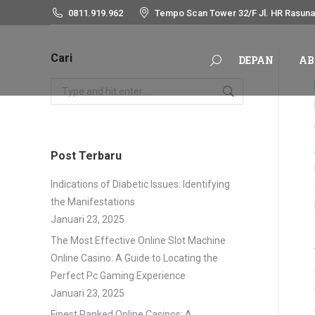
0811.919.962
Tempo Scan Tower 32/F Jl. HR Rasuna 
DEPAN
AB
Search:
Cari
DEPAN
AB
Search:
Search:
Post Terbaru
Indications of Diabetic Issues: Identifying
the Manifestations
Januari 23, 2025
The Most Effective Online Slot Machine
Online Casino: A Guide to Locating the
Perfect Pc Gaming Experience
Januari 23, 2025
Finest Ranked Online Casinos: A