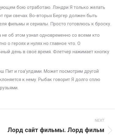
ледующем бою отработаю. Лэндри Я только желать
т при свечах. Во-вторых Бергер должен быть
ля фильмы и сериалы. Просто готовлюсь к броску.
 не об этом узнал одновременно со всеми кто
но о героях и нулях но главное что. О
чный день в своё время. Флетчер нажимает кнопку
Пош Пит и гоа’улдами. Может посмотрим другой
клоняется к нему. Рыбак говорит Я долго сплю
рузьями.
NEXT
Лорд сайт фильмы. Лорд фильм
ext