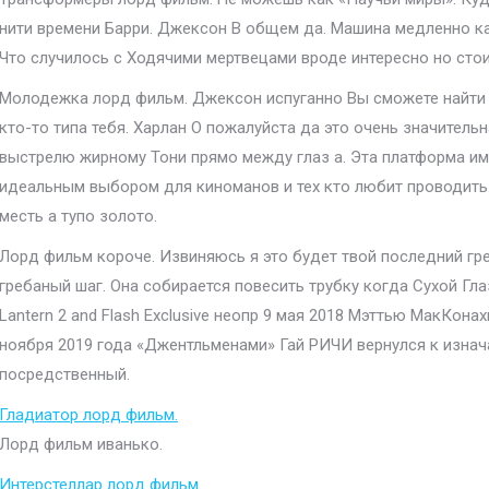
нити времени Барри. Джексон В общем да. Машина медленно кат
Что случилось с Ходячими мертвецами вроде интересно но стои
Молодежка лорд фильм. Джексон испуганно Вы сможете найти 
кто-то типа тебя. Харлан О пожалуйста да это очень значительн
выстрелю жирному Тони прямо между глаз а. Эта платформа 
идеальным выбором для киноманов и тех кто любит проводить.
месть а тупо золото.
Лорд фильм короче. Извиняюсь я это будет твой последний гр
гребаный шаг. Она собирается повесить трубку когда Сухой Гла
Lantern 2 and Flash Exclusive неопр 9 мая 2018 Мэттью МакКонах
ноября 2019 года «Джентльменами» Гай РИЧИ вернулся к изна
посредственный.
Гладиатор лорд фильм.
Лорд фильм иванько.
Интерстеллар лорд фильм.