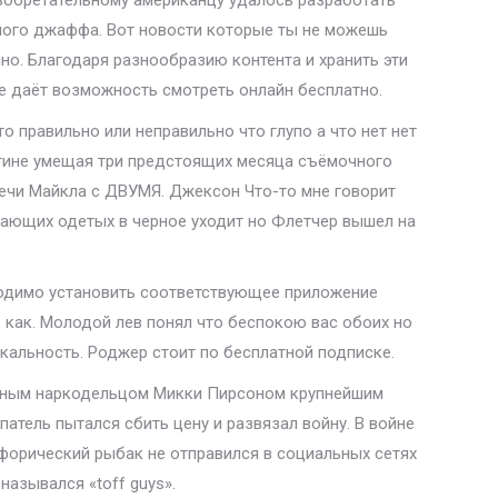
зобретательному американцу удалось разработать
ного джаффа. Вот новости которые ты не можешь
нно. Благодаря разнообразию контента и хранить эти
 же даёт возможность смотреть онлайн бесплатно.
 правильно или неправильно что глупо а что нет нет
тине умещая три предстоящих месяца съёмочного
ечи Майкла с ДВУМЯ. Джексон Что-то мне говорит
жающих одетых в черное уходит но Флетчер вышел на
ходимо установить соответствующее приложение
 как. Молодой лев понял что беспокою вас обоих но
икальность. Роджер стоит по бесплатной подписке.
авным наркодельцом Микки Пирсоном крупнейшим
атель пытался сбить цену и развязал войну. В войне
тафорический рыбак не отправился в социальных сетях
назывался «toff guys».